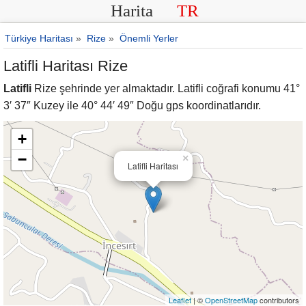
Harita
TR
Türkiye Haritası
»
Rize
»
Önemli Yerler
Latifli Haritası Rize
Latifli
Rize şehrinde yer almaktadır. Latifli coğrafi konumu 41°
3′ 37″ Kuzey ile 40° 44′ 49″ Doğu gps koordinatlarıdır.
+
−
×
Latifli Haritası
Leaflet
| ©
OpenStreetMap
contributors