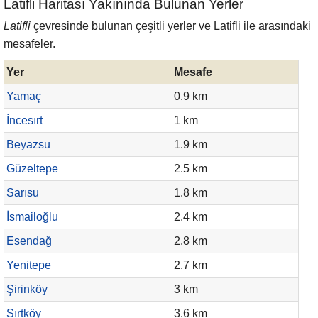
Latifli Haritası Yakınında Bulunan Yerler
Latifli
çevresinde bulunan çeşitli yerler ve Latifli ile arasındaki
mesafeler.
Yer
Mesafe
Yamaç
0.9 km
İncesırt
1 km
Beyazsu
1.9 km
Güzeltepe
2.5 km
Sarısu
1.8 km
İsmailoğlu
2.4 km
Esendağ
2.8 km
Yenitepe
2.7 km
Şirinköy
3 km
Sırtköy
3.6 km