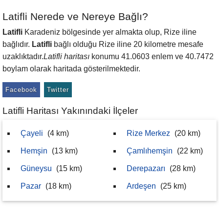
Latifli Nerede ve Nereye Bağlı?
Latifli
Karadeniz bölgesinde yer almakta olup, Rize iline
bağlıdır.
Latifli
bağlı olduğu Rize iline 20 kilometre mesafe
uzaklıktadır.
Latifli haritası
konumu 41.0603 enlem ve 40.7472
boylam olarak haritada gösterilmektedir.
Facebook
Twitter
Latifli Haritası Yakınındaki İlçeler
Çayeli
(4 km)
Rize Merkez
(20 km)
Hemşin
(13 km)
Çamlıhemşin
(22 km)
Güneysu
(15 km)
Derepazarı
(28 km)
Pazar
(18 km)
Ardeşen
(25 km)