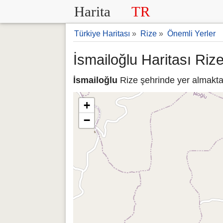
Harita
TR
Türkiye Haritası
»
Rize
»
Önemli Yerler
İsmailoğlu Haritası Riz
İsmailoğlu
Rize şehrinde yer almaktad
+
−