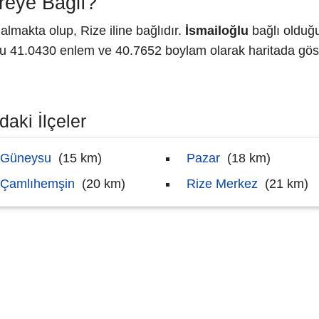
reye Bağlı?
lmakta olup, Rize iline bağlıdır.
İsmailoğlu
bağlı olduğu
41.0430 enlem ve 40.7652 boylam olarak haritada göst
daki İlçeler
Güneysu
(15 km)
Pazar
(18 km)
Çamlıhemşin
(20 km)
Rize Merkez
(21 km)