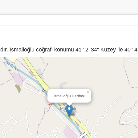
e
ır. İsmailoğlu coğrafi konumu 41° 2′ 34″ Kuzey ile 40° 45
×
İsmailoğlu Haritası