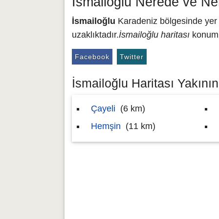
İsmailoğlu Nerede ve Ne
İsmailoğlu
Karadeniz bölgesinde yer a
uzaklıktadır.
İsmailoğlu haritası
konumu 
Facebook
Twitter
İsmailoğlu Haritası Yakının
Çayeli
(6 km)
Hemşin
(11 km)