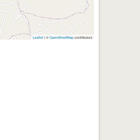
Leaflet
| ©
OpenStreetMap
contributors