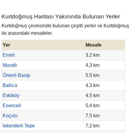
Kurtdoğmuş Haritası Yakınında Bulunan Yerler
Kurtdoğmuş
çevresinde bulunan çeşitli yerler ve Kurtdoğmuş
ile arasındaki mesafeler.
Yer
Mesafe
Emirli
3.2 km
Muratlı
4.3 km
Ömerli Barajı
5.5 km
Ballıca
4.3 km
Eskiköy
4.5 km
Esenceli
5.4 km
Koçulu
7.5 km
Iskenderli Tepe
7.2 km