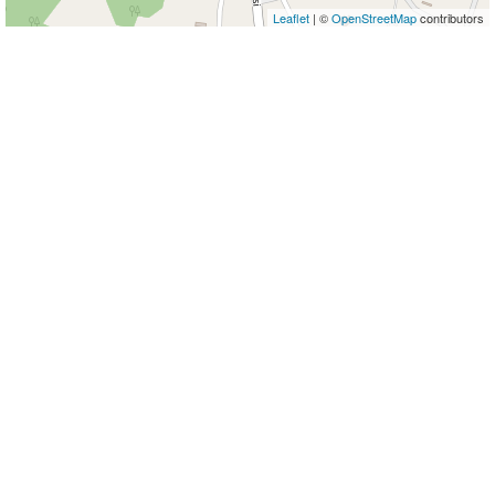
Leaflet
| ©
OpenStreetMap
contributors