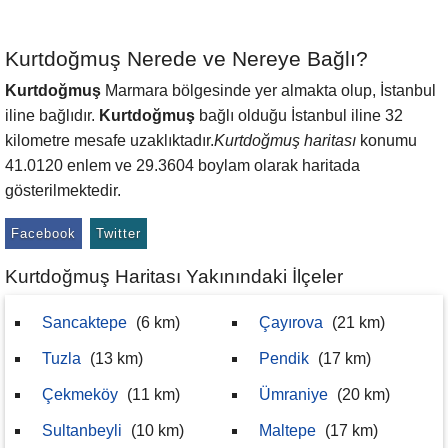
Kurtdoğmuş Nerede ve Nereye Bağlı?
Kurtdoğmuş
Marmara bölgesinde yer almakta olup, İstanbul
iline bağlıdır.
Kurtdoğmuş
bağlı olduğu İstanbul iline 32
kilometre mesafe uzaklıktadır.
Kurtdoğmuş haritası
konumu
41.0120 enlem ve 29.3604 boylam olarak haritada
gösterilmektedir.
Facebook
Twitter
Kurtdoğmuş Haritası Yakınındaki İlçeler
Sancaktepe
(6 km)
Çayırova
(21 km)
Tuzla
(13 km)
Pendik
(17 km)
Çekmeköy
(11 km)
Ümraniye
(20 km)
Sultanbeyli
(10 km)
Maltepe
(17 km)