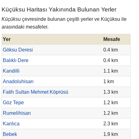
Küçüksu Haritası Yakınında Bulunan Yerler
Küçüksu
çevresinde bulunan çeşitli yerler ve Küçüksu ile
arasındaki mesafeler.
Yer
Mesafe
Göksu Deresi
0.4 km
Balıklı Dere
0.4 km
Kandilli
1.1 km
Anadoluhisarı
1 km
Fatih Sultan Mehmet Köprüsü
1.3 km
Göz Tepe
1.2 km
Rumelihisarı
1.2 km
Kanlıca
2.3 km
Bebek
1.9 km