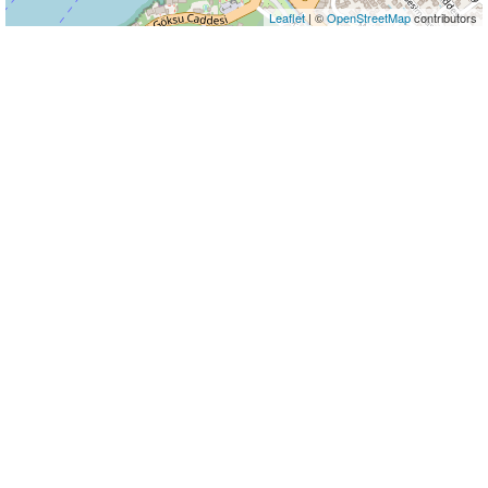
Leaflet
| ©
OpenStreetMap
contributors