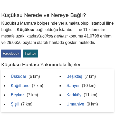
Küçüksu Nerede ve Nereye Bağlı?
Küçüksu
Marmara bölgesinde yer almakta olup, İstanbul iline
bağlıdır.
Küçüksu
bağlı olduğu İstanbul iline 11 kilometre
mesafe uzaklıktadır.
Küçüksu haritası
konumu 41.0798 enlem
ve 29.0656 boylam olarak haritada gösterilmektedir.
Facebook
Twitter
Küçüksu Haritası Yakınındaki İlçeler
Üsküdar
(6 km)
Beşiktaş
(7 km)
Kağıthane
(7 km)
Sarıyer
(10 km)
Beykoz
(7 km)
Kadıköy
(11 km)
Şişli
(7 km)
Ümraniye
(9 km)