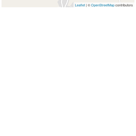
Leaflet
| ©
OpenStreetMap
contributors