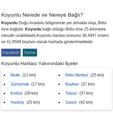
Koyunlu Nerede ve Nereye Bağlı?
Koyunlu
Doğu Anadolu bölgesinde yer almakta olup, Bitlis
iline bağlıdır.
Koyunlu
bağlı olduğu Bitlis iline 25 kilometre
mesafe uzaklıktadır.
Koyunlu haritası
konumu 38.4947 enlem
ve 41.8508 boylam olarak haritada gösterilmektedir.
Facebook
Twitter
Koyunlu Haritası Yakınındaki İlçeler
Mutki
(11 km)
Bitlis Merkez
(25 km)
Güroymak
(17 km)
Baykan
(37 km)
Korkut
(28 km)
Tatvan
(37 km)
Hasköy
(25 km)
Sason
(42 km)