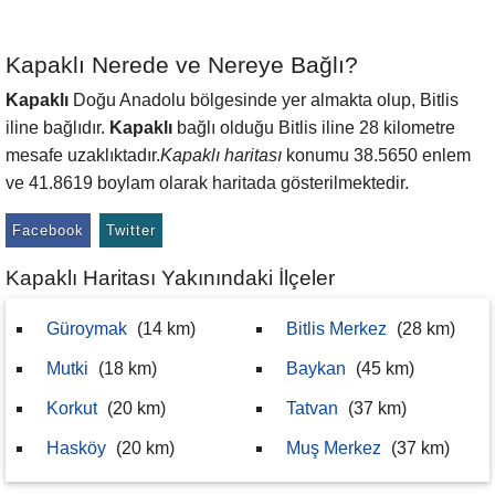
Kapaklı Nerede ve Nereye Bağlı?
Kapaklı
Doğu Anadolu bölgesinde yer almakta olup, Bitlis
iline bağlıdır.
Kapaklı
bağlı olduğu Bitlis iline 28 kilometre
mesafe uzaklıktadır.
Kapaklı haritası
konumu 38.5650 enlem
ve 41.8619 boylam olarak haritada gösterilmektedir.
Facebook
Twitter
Kapaklı Haritası Yakınındaki İlçeler
Güroymak
(14 km)
Bitlis Merkez
(28 km)
Mutki
(18 km)
Baykan
(45 km)
Korkut
(20 km)
Tatvan
(37 km)
Hasköy
(20 km)
Muş Merkez
(37 km)