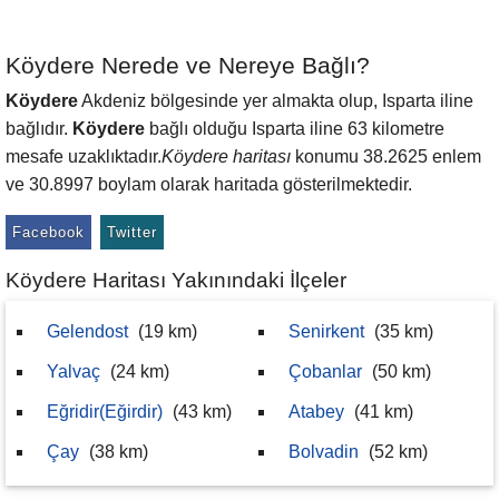
Köydere Nerede ve Nereye Bağlı?
Köydere
Akdeniz bölgesinde yer almakta olup, Isparta iline
bağlıdır.
Köydere
bağlı olduğu Isparta iline 63 kilometre
mesafe uzaklıktadır.
Köydere haritası
konumu 38.2625 enlem
ve 30.8997 boylam olarak haritada gösterilmektedir.
Facebook
Twitter
Köydere Haritası Yakınındaki İlçeler
Gelendost
(19 km)
Senirkent
(35 km)
Yalvaç
(24 km)
Çobanlar
(50 km)
Eğridir(Eğirdir)
(43 km)
Atabey
(41 km)
Çay
(38 km)
Bolvadin
(52 km)