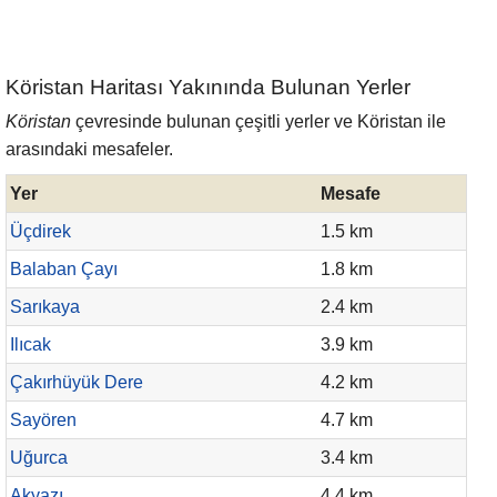
Köristan Haritası Yakınında Bulunan Yerler
Köristan
çevresinde bulunan çeşitli yerler ve Köristan ile
arasındaki mesafeler.
Yer
Mesafe
Üçdirek
1.5 km
Balaban Çayı
1.8 km
Sarıkaya
2.4 km
Ilıcak
3.9 km
Çakırhüyük Dere
4.2 km
Sayören
4.7 km
Uğurca
3.4 km
Akyazı
4.4 km