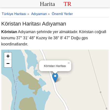
Harita
TR
Türkiye Haritası
»
Adıyaman
»
Önemli Yerler
Köristan Haritası Adıyaman
Köristan
Adıyaman şehrinde yer almaktadır. Köristan coğrafi
konumu 37° 31′ 48″ Kuzey ile 38° 8′ 47″ Doğu gps
koordinatlarıdır.
+
−
×
Köristan Haritası