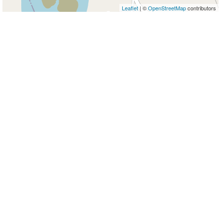
Leaflet
| ©
OpenStreetMap
contributors