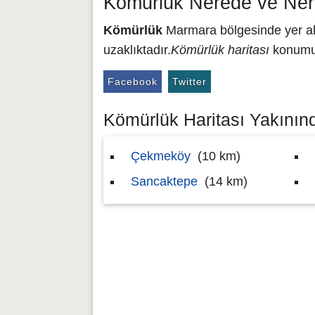
Kömürlük Nerede ve Ner
Kömürlük
Marmara bölgesinde yer alma
uzaklıktadır.
Kömürlük haritası
konumu 
Facebook
Twitter
Kömürlük Haritası Yakınınd
Çekmeköy
(10 km)
Sancaktepe
(14 km)