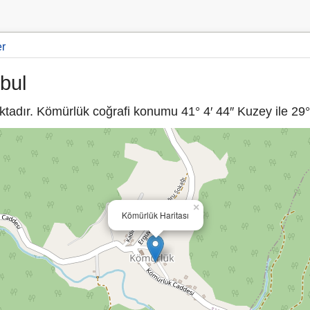
er
bul
tadır. Kömürlük coğrafi konumu 41° 4′ 44″ Kuzey ile 29° 
×
Kömürlük Haritası