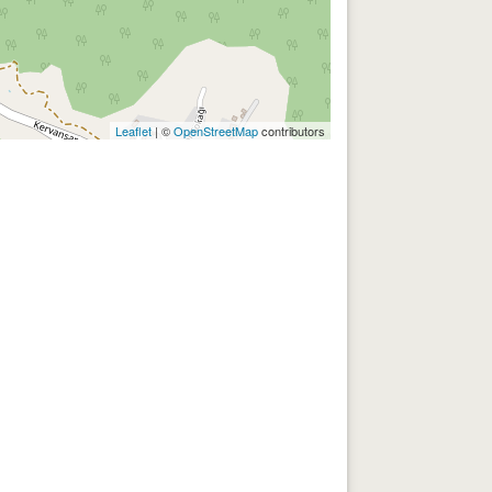
Leaflet
| ©
OpenStreetMap
contributors