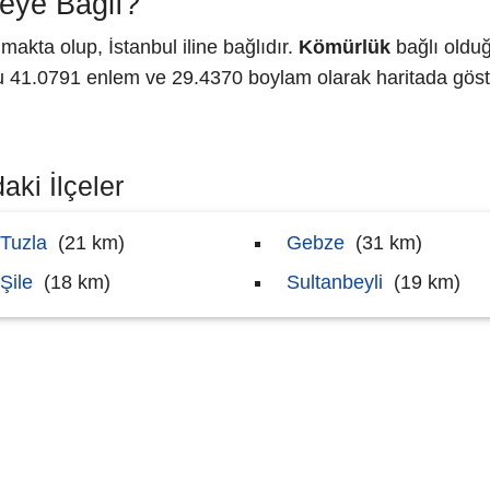
eye Bağlı?
kta olup, İstanbul iline bağlıdır.
Kömürlük
bağlı olduğ
41.0791 enlem ve 29.4370 boylam olarak haritada göste
aki İlçeler
Tuzla
(21 km)
Gebze
(31 km)
Şile
(18 km)
Sultanbeyli
(19 km)