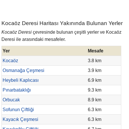
Kocaöz Deresi Haritası Yakınında Bulunan Yerler
Kocaöz Deresi
çevresinde bulunan çeşitli yerler ve Kocaöz
Deresi ile arasındaki mesafeler.
Yer
Mesafe
Kocaöz
3.8 km
Osmanağa Çeşmesi
3.9 km
Heybeli Kaplıcası
6.9 km
Pınarbataklığı
9.3 km
Orbucak
8.9 km
Sofunun Çiftliği
6.3 km
Kayacık Çeşmesi
6.3 km