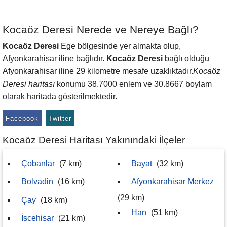
Kocaöz Deresi Nerede ve Nereye Bağlı?
Kocaöz Deresi
Ege bölgesinde yer almakta olup,
Afyonkarahisar iline bağlıdır.
Kocaöz Deresi
bağlı olduğu
Afyonkarahisar iline 29 kilometre mesafe uzaklıktadır.
Kocaöz
Deresi haritası
konumu 38.7000 enlem ve 30.8667 boylam
olarak haritada gösterilmektedir.
Facebook
Twitter
Kocaöz Deresi Haritası Yakınındaki İlçeler
Çobanlar
(7 km)
Bayat
(32 km)
Bolvadin
(16 km)
Afyonkarahisar Merkez
(29 km)
Çay
(18 km)
Han
(51 km)
İscehisar
(21 km)