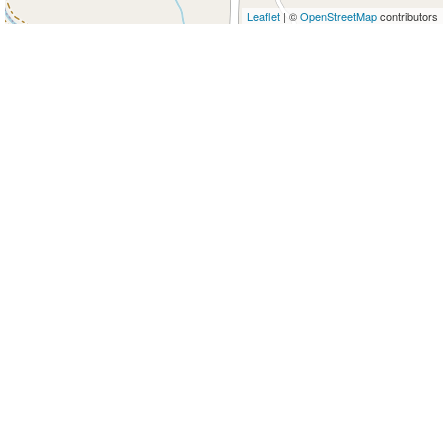
Leaflet
| ©
OpenStreetMap
contributors