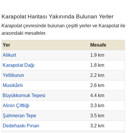
Karapolat Haritası Yakınında Bulunan Yerler
Karapolat
çevresinde bulunan çeşitli yerler ve Karapolat ile
arasındaki mesafeler.
Yer
Mesafe
Alikurt
1.9 km
Karapolat Dağı
1.8 km
Yelliburun
2.2 km
Musikânlı
2.6 km
Büyükkornuk Tepesi
4.4 km
Alinin Çiftliği
3.3 km
Şahmeran Tepe
3.5 km
Dedehaskı Pınarı
3.2 km