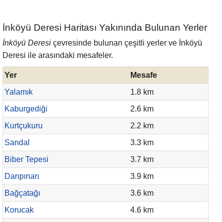
İnköyü Deresi Haritası Yakınında Bulunan Yerler
İnköyü Deresi
çevresinde bulunan çeşitli yerler ve İnköyü
Deresi ile arasındaki mesafeler.
Yer
Mesafe
Yalamık
1.8 km
Kaburgediği
2.6 km
Kurtçukuru
2.2 km
Sandal
3.3 km
Biber Tepesi
3.7 km
Darıpınarı
3.9 km
Bağçatağı
3.6 km
Korucak
4.6 km