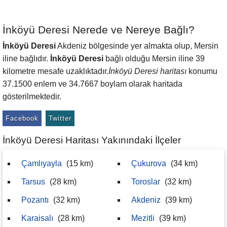
İnköyü Deresi Nerede ve Nereye Bağlı?
İnköyü Deresi
Akdeniz bölgesinde yer almakta olup, Mersin
iline bağlıdır.
İnköyü Deresi
bağlı olduğu Mersin iline 39
kilometre mesafe uzaklıktadır.
İnköyü Deresi haritası
konumu
37.1500 enlem ve 34.7667 boylam olarak haritada
gösterilmektedir.
Facebook
Twitter
İnköyü Deresi Haritası Yakınındaki İlçeler
Çamlıyayla
(15 km)
Çukurova
(34 km)
Tarsus
(28 km)
Toroslar
(32 km)
Pozantı
(32 km)
Akdeniz
(39 km)
Karaisalı
(28 km)
Mezitli
(39 km)