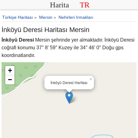
Harita
TR
Türkiye Haritası
»
Mersin
»
Nehirleri Irmakları
İnköyü Deresi Haritası Mersin
İnköyü Deresi
Mersin şehrinde yer almaktadır. İnköyü Deresi
coğrafi konumu 37° 8′ 59″ Kuzey ile 34° 46′ 0″ Doğu gps
koordinatlarıdır.
+
−
×
İnköyü Deresi Haritası