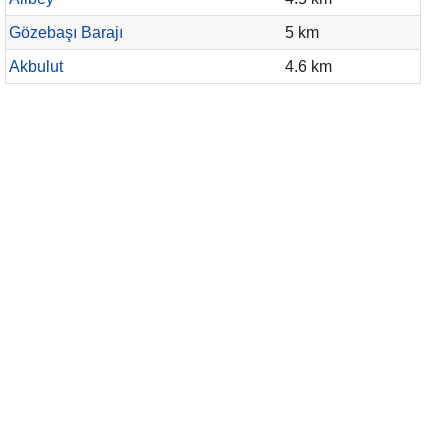
Gözebaşı Barajı
5 km
Akbulut
4.6 km