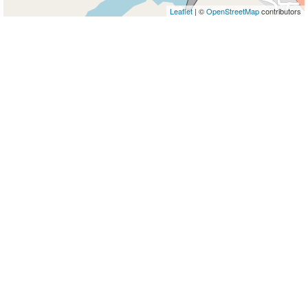
Leaflet
| ©
OpenStreetMap
contributors