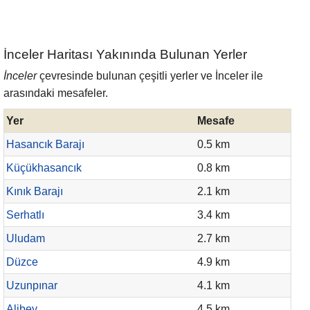
İnceler Haritası Yakınında Bulunan Yerler
İnceler
çevresinde bulunan çeşitli yerler ve İnceler ile
arasındaki mesafeler.
Yer
Mesafe
Hasancık Barajı
0.5 km
Küçükhasancık
0.8 km
Kınık Barajı
2.1 km
Serhatlı
3.4 km
Uludam
2.7 km
Düzce
4.9 km
Uzunpınar
4.1 km
Alibey
4.5 km