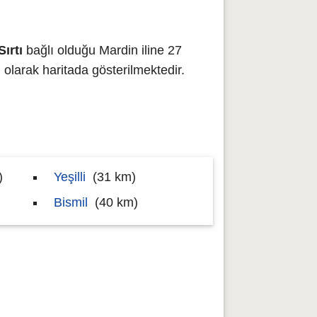
ırtı
bağlı olduğu Mardin iline 27
arak haritada gösterilmektedir.
)
Yeşilli
(31 km)
Bismil
(40 km)