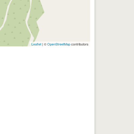
Leaflet
| ©
OpenStreetMap
contributors