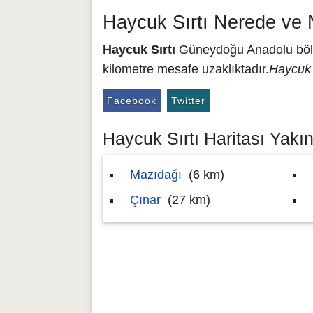
Haycuk Sırtı Nerede ve 
Haycuk Sırtı
Güneydoğu Anadolu bölge
kilometre mesafe uzaklıktadır.
Haycuk S
Facebook
Twitter
Haycuk Sırtı Haritası Yakın
Mazıdağı
(6 km)
Çınar
(27 km)