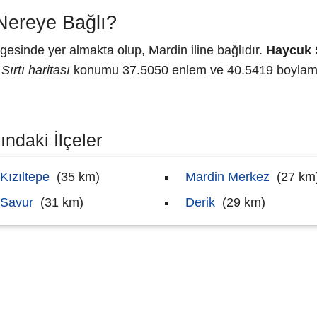
Nereye Bağlı?
sinde yer almakta olup, Mardin iline bağlıdır.
Haycuk S
ırtı haritası
konumu 37.5050 enlem ve 40.5419 boylam ol
ındaki İlçeler
Kızıltepe
(35 km)
Mardin Merkez
(27 km
Savur
(31 km)
Derik
(29 km)