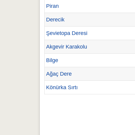
Piran
Derecik
Şevietopa Deresi
Akgevir Karakolu
Bilge
Ağaç Dere
Könürka Sırtı