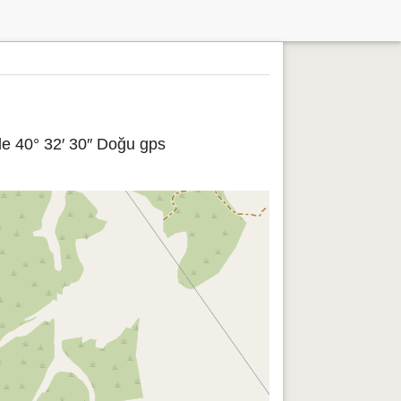
le 40° 32′ 30″ Doğu gps