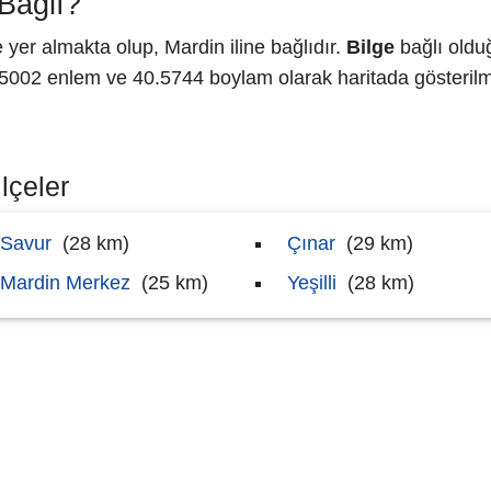
Bağlı?
er almakta olup, Mardin iline bağlıdır.
Bilge
bağlı oldu
002 enlem ve 40.5744 boylam olarak haritada gösterilm
lçeler
Savur
(28 km)
Çınar
(29 km)
Mardin Merkez
(25 km)
Yeşilli
(28 km)