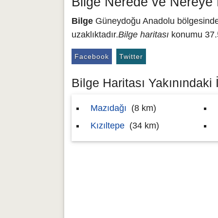
Bilge Nerede ve Nereye 
Bilge
Güneydoğu Anadolu bölgesinde y
uzaklıktadır.
Bilge haritası
konumu 37.5
Facebook
Twitter
Bilge Haritası Yakınındaki İ
Mazıdağı
(8 km)
Kızıltepe
(34 km)