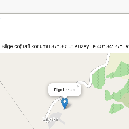
r
Bilge coğrafi konumu 37° 30′ 0″ Kuzey ile 40° 34′ 27″ Do
×
Bilge Haritası