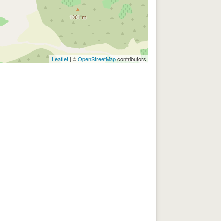
Leaflet
| ©
OpenStreetMap
contributors