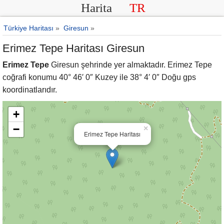
Harita
TR
Türkiye Haritası
»
Giresun
»
Erimez Tepe Haritası Giresun
Erimez Tepe
Giresun şehrinde yer almaktadır. Erimez Tepe
coğrafi konumu 40° 46′ 0″ Kuzey ile 38° 4′ 0″ Doğu gps
koordinatlarıdır.
+
−
×
Erimez Tepe Haritası