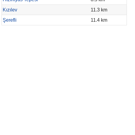
Kızılev
11.3 km
Şerefli
11.4 km