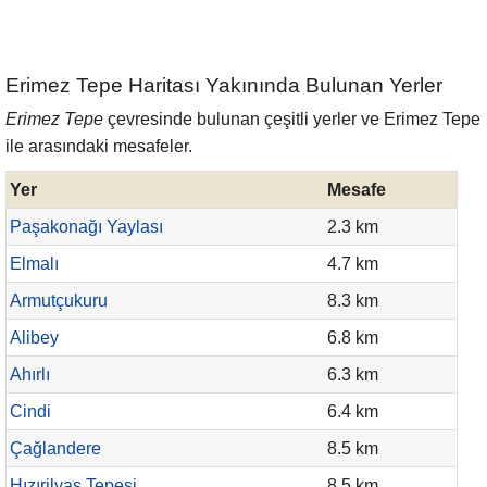
Erimez Tepe Haritası Yakınında Bulunan Yerler
Erimez Tepe
çevresinde bulunan çeşitli yerler ve Erimez Tepe
ile arasındaki mesafeler.
Yer
Mesafe
Paşakonağı Yaylası
2.3 km
Elmalı
4.7 km
Armutçukuru
8.3 km
Alibey
6.8 km
Ahırlı
6.3 km
Cindi
6.4 km
Çağlandere
8.5 km
Hızırilyas Tepesi
8.5 km