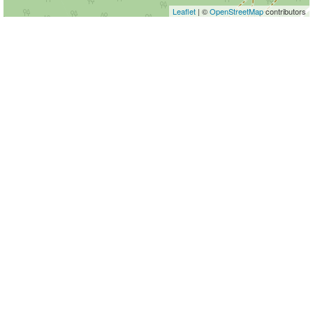
Leaflet
| ©
OpenStreetMap
contributors