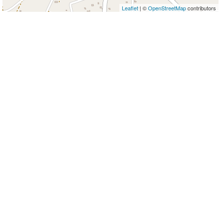
Leaflet
| ©
OpenStreetMap
contributors