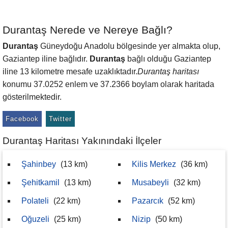
Durantaş Nerede ve Nereye Bağlı?
Durantaş
Güneydoğu Anadolu bölgesinde yer almakta olup,
Gaziantep iline bağlıdır.
Durantaş
bağlı olduğu Gaziantep
iline 13 kilometre mesafe uzaklıktadır.
Durantaş haritası
konumu 37.0252 enlem ve 37.2366 boylam olarak haritada
gösterilmektedir.
Facebook
Twitter
Durantaş Haritası Yakınındaki İlçeler
Şahinbey
(13 km)
Kilis Merkez
(36 km)
Şehitkamil
(13 km)
Musabeyli
(32 km)
Polateli
(22 km)
Pazarcık
(52 km)
Oğuzeli
(25 km)
Nizip
(50 km)