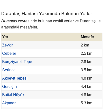
Durantaş Haritası Yakınında Bulunan Yerler
Durantaş
çevresinde bulunan çeşitli yerler ve Durantaş ile
arasındaki mesafeler.
Yer
Mesafe
Zevkir
2 km
Cebeler
2.5 km
Burçziyareti Tepe
2.8 km
Serince
3.5 km
Akbeyit Tepesi
4.8 km
Gerciğin
4.4 km
Battal Hüyük
4.8 km
Akpınar
5.3 km