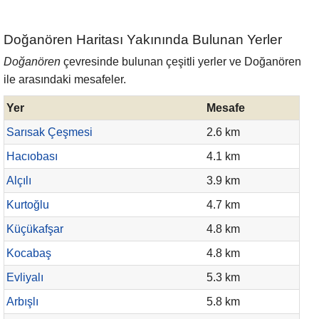
Doğanören Haritası Yakınında Bulunan Yerler
Doğanören
çevresinde bulunan çeşitli yerler ve Doğanören
ile arasındaki mesafeler.
Yer
Mesafe
Sarısak Çeşmesi
2.6 km
Hacıobası
4.1 km
Alçılı
3.9 km
Kurtoğlu
4.7 km
Küçükafşar
4.8 km
Kocabaş
4.8 km
Evliyalı
5.3 km
Arbışlı
5.8 km