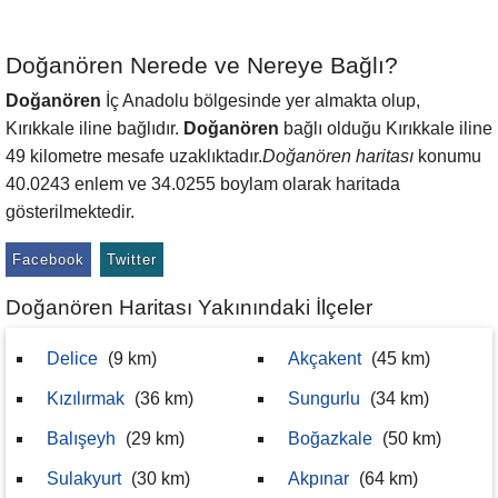
Doğanören Nerede ve Nereye Bağlı?
Doğanören
İç Anadolu bölgesinde yer almakta olup,
Kırıkkale iline bağlıdır.
Doğanören
bağlı olduğu Kırıkkale iline
49 kilometre mesafe uzaklıktadır.
Doğanören haritası
konumu
40.0243 enlem ve 34.0255 boylam olarak haritada
gösterilmektedir.
Facebook
Twitter
Doğanören Haritası Yakınındaki İlçeler
Delice
(9 km)
Akçakent
(45 km)
Kızılırmak
(36 km)
Sungurlu
(34 km)
Balışeyh
(29 km)
Boğazkale
(50 km)
Sulakyurt
(30 km)
Akpınar
(64 km)