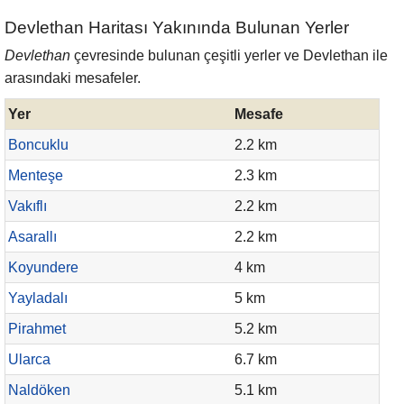
Devlethan Haritası Yakınında Bulunan Yerler
Devlethan
çevresinde bulunan çeşitli yerler ve Devlethan ile
arasındaki mesafeler.
Yer
Mesafe
Boncuklu
2.2 km
Menteşe
2.3 km
Vakıflı
2.2 km
Asarallı
2.2 km
Koyundere
4 km
Yayladalı
5 km
Pirahmet
5.2 km
Ularca
6.7 km
Naldöken
5.1 km