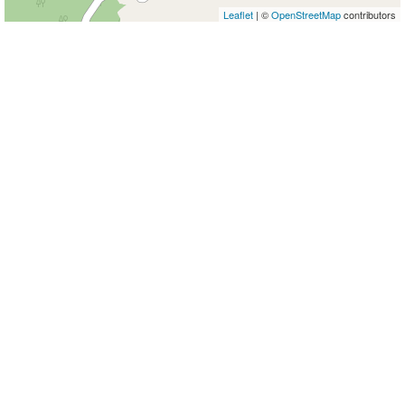
Leaflet
| ©
OpenStreetMap
contributors