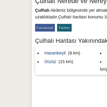
Çulhalı Nerede ve Nerey
Çulhalı
Akdeniz bölgesinde yer almakt
uzaklıktadır.
Çulhalı haritası
konumu 37.
Facebook
Twitter
Çulhalı Haritası Yakınındaki
Hasanbeyli
(9 km)
Düziçi
(15 km)
km