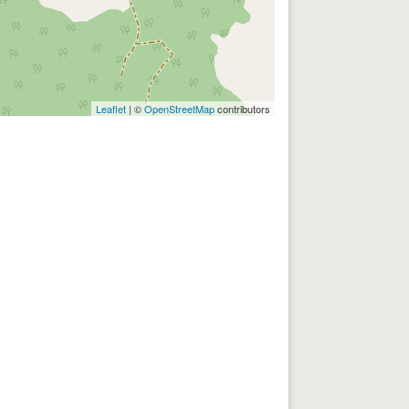
Leaflet
| ©
OpenStreetMap
contributors