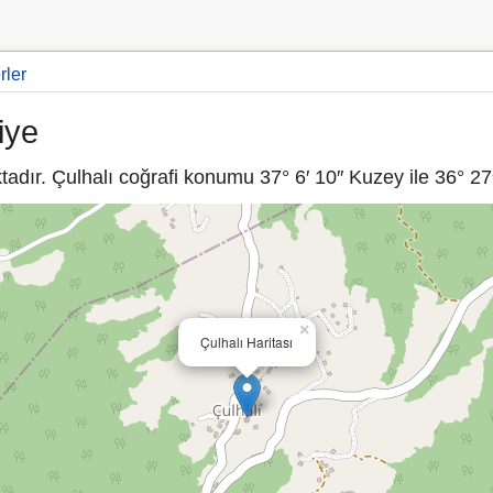
rler
iye
dır. Çulhalı coğrafi konumu 37° 6′ 10″ Kuzey ile 36° 27′
×
Çulhalı Haritası