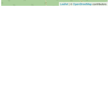
Leaflet
| ©
OpenStreetMap
contributors