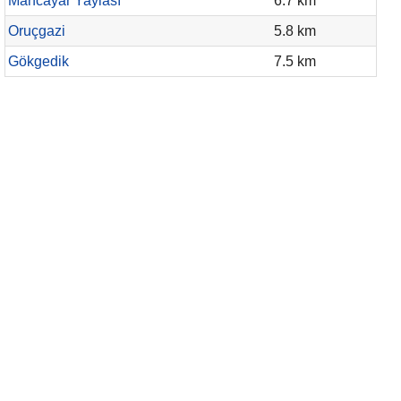
Mancayar Yaylası
6.7 km
Oruçgazi
5.8 km
Gökgedik
7.5 km