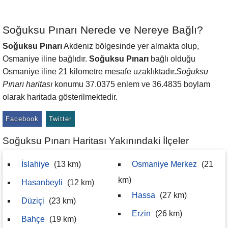
Soğuksu Pınarı Nerede ve Nereye Bağlı?
Soğuksu Pınarı
Akdeniz bölgesinde yer almakta olup,
Osmaniye iline bağlıdır.
Soğuksu Pınarı
bağlı olduğu
Osmaniye iline 21 kilometre mesafe uzaklıktadır.
Soğuksu
Pınarı haritası
konumu 37.0375 enlem ve 36.4835 boylam
olarak haritada gösterilmektedir.
Facebook
Twitter
Soğuksu Pınarı Haritası Yakınındaki İlçeler
İslahiye
(13 km)
Osmaniye Merkez
(21
km)
Hasanbeyli
(12 km)
Hassa
(27 km)
Düziçi
(23 km)
Erzin
(26 km)
Bahçe
(19 km)