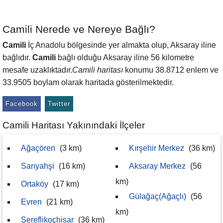
Camili Nerede ve Nereye Bağlı?
Camili
İç Anadolu bölgesinde yer almakta olup, Aksaray iline
bağlıdır.
Camili
bağlı olduğu Aksaray iline 56 kilometre
mesafe uzaklıktadır.
Camili haritası
konumu 38.8712 enlem ve
33.9505 boylam olarak haritada gösterilmektedir.
Facebook
Twitter
Camili Haritası Yakınındaki İlçeler
Ağaçören
(3 km)
Kırşehir Merkez
(36 km)
Sarıyahşi
(16 km)
Aksaray Merkez
(56
km)
Ortaköy
(17 km)
Gülağaç(Ağaçlı)
(56
Evren
(21 km)
km)
Şereflikoçhisar
(36 km)