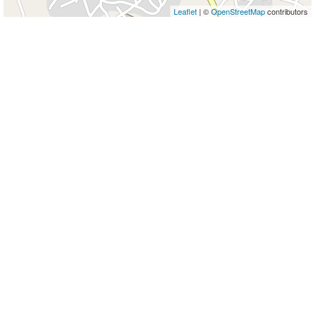
Leaflet
| ©
OpenStreetMap
contributors