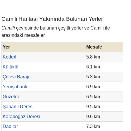
Camili Haritası Yakınında Bulunan Yerler
Camili
çevresinde bulunan çeşitli yerler ve Camili ile
arasındaki mesafeler.
Yer
Mesafe
Kederli
5.8 km
Kütüklü
6.1 km
Çiftevi Barajı
5.3 km
Yenişabanlı
6.9 km
Güzelöz
6.5 km
Şabanlı Deresi
9.5 km
Karaboğaz Deresi
9.6 km
Dadılar
7.3 km