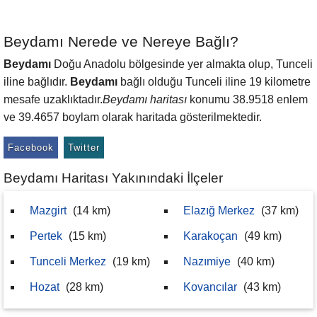
Beydamı Nerede ve Nereye Bağlı?
Beydamı
Doğu Anadolu bölgesinde yer almakta olup, Tunceli
iline bağlıdır.
Beydamı
bağlı olduğu Tunceli iline 19 kilometre
mesafe uzaklıktadır.
Beydamı haritası
konumu 38.9518 enlem
ve 39.4657 boylam olarak haritada gösterilmektedir.
Facebook
Twitter
Beydamı Haritası Yakınındaki İlçeler
Mazgirt
(14 km)
Elazığ Merkez
(37 km)
Pertek
(15 km)
Karakoçan
(49 km)
Tunceli Merkez
(19 km)
Nazımiye
(40 km)
Hozat
(28 km)
Kovancılar
(43 km)