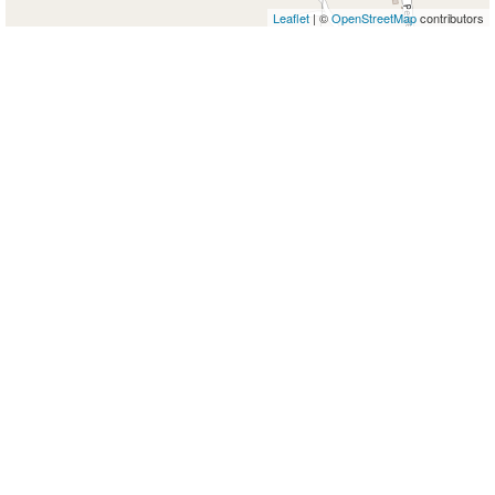
Leaflet
| ©
OpenStreetMap
contributors