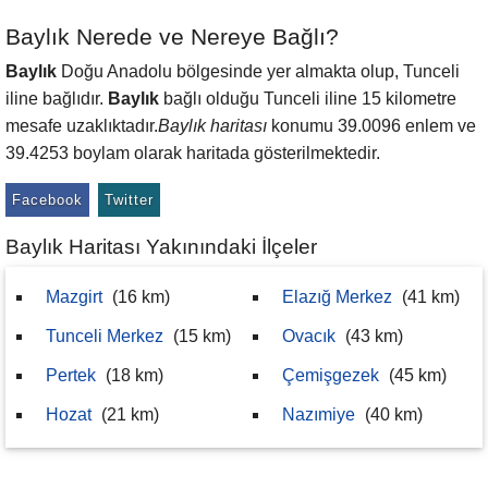
Baylık Nerede ve Nereye Bağlı?
Baylık
Doğu Anadolu bölgesinde yer almakta olup, Tunceli
iline bağlıdır.
Baylık
bağlı olduğu Tunceli iline 15 kilometre
mesafe uzaklıktadır.
Baylık haritası
konumu 39.0096 enlem ve
39.4253 boylam olarak haritada gösterilmektedir.
Facebook
Twitter
Baylık Haritası Yakınındaki İlçeler
Mazgirt
(16 km)
Elazığ Merkez
(41 km)
Tunceli Merkez
(15 km)
Ovacık
(43 km)
Pertek
(18 km)
Çemişgezek
(45 km)
Hozat
(21 km)
Nazımiye
(40 km)