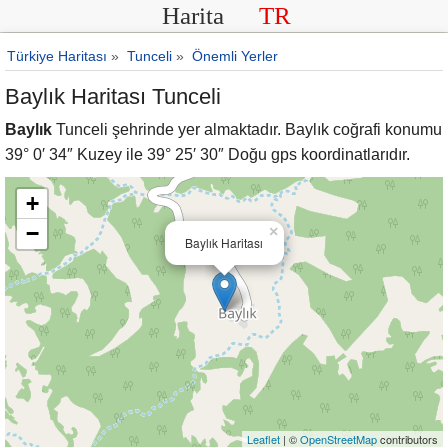
Harita
TR
Türkiye Haritası
»
Tunceli
»
Önemli Yerler
Baylık Haritası Tunceli
Baylık
Tunceli şehrinde yer almaktadır. Baylık coğrafi konumu
39° 0′ 34″ Kuzey ile 39° 25′ 30″ Doğu gps koordinatlarıdır.
+
−
×
Baylık Haritası
Leaflet
| ©
OpenStreetMap
contributors