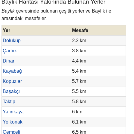
Baylık Haritası Yakınında Bulunan Yerler
Baylık
çevresinde bulunan çeşitli yerler ve Baylık ile
arasındaki mesafeler.
Yer
Mesafe
Doluküp
2.2 km
Çarhik
3.8 km
Dinar
4.4 km
Kayabağ
5.4 km
Kopuzlar
5.7 km
Başakçı
5.5 km
Taktip
5.8 km
Yalınkaya
6 km
Yolkonak
6.1 km
Çemçeli
6.5 km