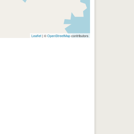
Leaflet
| ©
OpenStreetMap
contributors