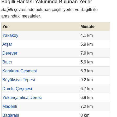
Bağıllı Haritası Yakınında Bulunan Yerler
Bağıllı
çevresinde bulunan çeşitli yerler ve Bağıllı ile
arasındaki mesafeler.
Yer
Mesafe
Yakaköy
4.1 km
Afşar
5.9 km
Dereyer
7.9 km
Balcı
5.9 km
Karakoru Çeşmesi
6.3 km
Büyüksivri Tepesi
9.2 km
Dumlu Çeşmesi
6.7 km
Yukarıçamlıca Deresi
6.9 km
Madenli
7.2 km
Bağarası
8 km