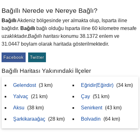
Bağıllı Nerede ve Nereye Bağlı?
Bağıllı
Akdeniz bölgesinde yer almakta olup, Isparta iline
bağlıdır.
Bağıllı
bağlı olduğu Isparta iline 60 kilometre mesafe
uzaklıktadır.
Bağıllı haritası
konumu 38.1372 enlem ve
31.0447 boylam olarak haritada gösterilmektedir.
Facebook
Twitter
Bağıllı Haritası Yakınındaki İlçeler
Gelendost
(3 km)
Eğridir(Eğirdir)
(34 km)
Yalvaç
(21 km)
Çay
(51 km)
Aksu
(38 km)
Senirkent
(43 km)
Şarkikaraağaç
(28 km)
Bolvadin
(64 km)