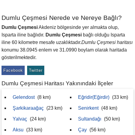
Dumlu Çeşmesi Nerede ve Nereye Bağlı?
Dumlu Çeşmesi
Akdeniz bölgesinde yer almakta olup,
Isparta iline bağlıdır.
Dumlu Çeşmesi
bağlı olduğu Isparta
iline 60 kilometre mesafe uzaklıktadır.
Dumlu Çeşmesi haritası
konumu 38.0945 enlem ve 31.0990 boylam olarak haritada
gösterilmektedir.
Facebook
Twitter
Dumlu Çeşmesi Haritası Yakınındaki İlçeler
Gelendost
(8 km)
Eğridir(Eğirdir)
(33 km)
Şarkikaraağaç
(23 km)
Senirkent
(48 km)
Yalvaç
(24 km)
Sultandağı
(50 km)
Aksu
(33 km)
Çay
(56 km)