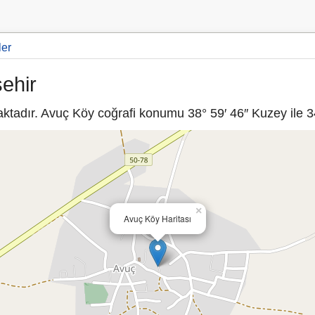
ler
ehir
tadır. Avuç Köy coğrafi konumu 38° 59′ 46″ Kuzey ile 34
×
Avuç Köy Haritası