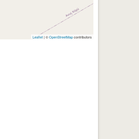
Leaflet
| ©
OpenStreetMap
contributors