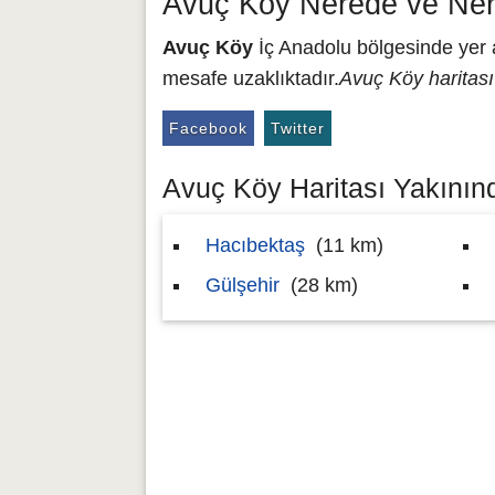
Avuç Köy Nerede ve Ner
Avuç Köy
İç Anadolu bölgesinde yer a
mesafe uzaklıktadır.
Avuç Köy haritası
Facebook
Twitter
Avuç Köy Haritası Yakınınd
Hacıbektaş
(11 km)
Gülşehir
(28 km)