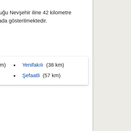
uğu Nevşehir iline 42 kilometre
da gösterilmektedir.
km)
Yenifakılı
(38 km)
Şefaatli
(57 km)