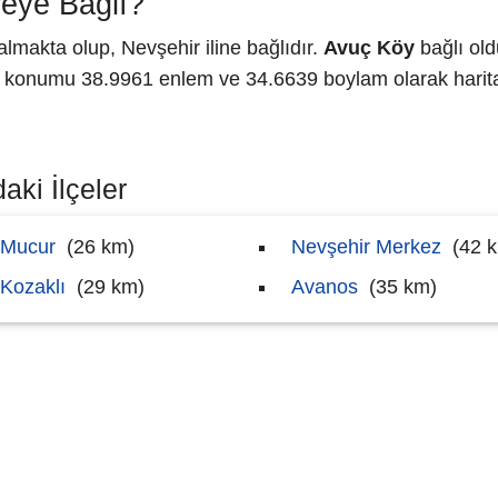
eye Bağlı?
lmakta olup, Nevşehir iline bağlıdır.
Avuç Köy
bağlı old
konumu 38.9961 enlem ve 34.6639 boylam olarak harita
aki İlçeler
Mucur
(26 km)
Nevşehir Merkez
(42 
Kozaklı
(29 km)
Avanos
(35 km)