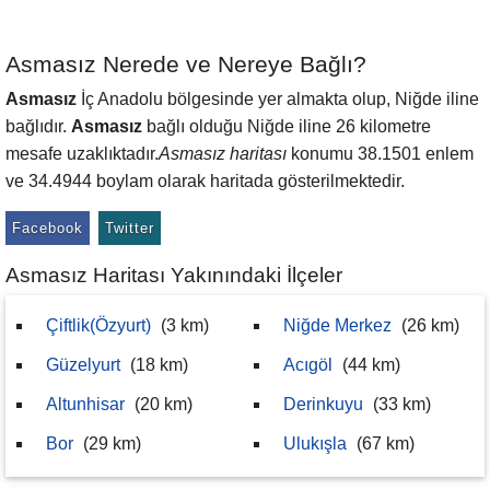
Asmasız Nerede ve Nereye Bağlı?
Asmasız
İç Anadolu bölgesinde yer almakta olup, Niğde iline
bağlıdır.
Asmasız
bağlı olduğu Niğde iline 26 kilometre
mesafe uzaklıktadır.
Asmasız haritası
konumu 38.1501 enlem
ve 34.4944 boylam olarak haritada gösterilmektedir.
Facebook
Twitter
Asmasız Haritası Yakınındaki İlçeler
Çiftlik(Özyurt)
(3 km)
Niğde Merkez
(26 km)
Güzelyurt
(18 km)
Acıgöl
(44 km)
Altunhisar
(20 km)
Derinkuyu
(33 km)
Bor
(29 km)
Ulukışla
(67 km)