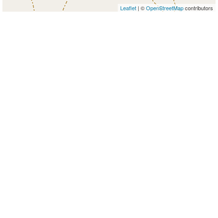
Leaflet
| ©
OpenStreetMap
contributors