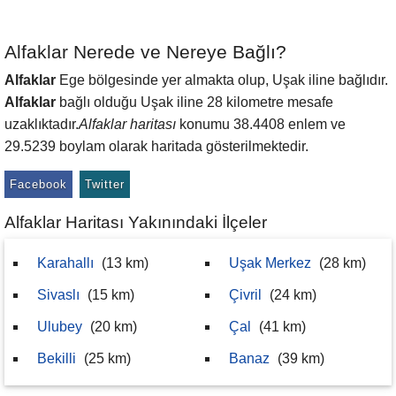
Alfaklar Nerede ve Nereye Bağlı?
Alfaklar
Ege bölgesinde yer almakta olup, Uşak iline bağlıdır.
Alfaklar
bağlı olduğu Uşak iline 28 kilometre mesafe
uzaklıktadır.
Alfaklar haritası
konumu 38.4408 enlem ve
29.5239 boylam olarak haritada gösterilmektedir.
Facebook
Twitter
Alfaklar Haritası Yakınındaki İlçeler
Karahallı
(13 km)
Uşak Merkez
(28 km)
Sivaslı
(15 km)
Çivril
(24 km)
Ulubey
(20 km)
Çal
(41 km)
Bekilli
(25 km)
Banaz
(39 km)