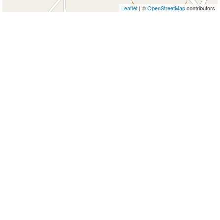
Leaflet
| ©
OpenStreetMap
contributors