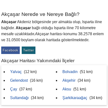
Akçaşar Nerede ve Nereye Bağlı?
Akçaşar
Akdeniz bölgesinde yer almakta olup, Isparta iline
bağlıdır.
Akçaşar
bağlı olduğu Isparta iline 70 kilometre
mesafe uzaklıktadır.
Akçaşar haritası
konumu 38.2578 enlem
ve 31.0500 boylam olarak haritada gösterilmektedir.
Facebook
Twitter
Akçaşar Haritası Yakınındaki İlçeler
Yalvaç
(12 km)
Bolvadin
(51 km)
Gelendost
(16 km)
Akşehir
(34 km)
Çay
(37 km)
Aksu
(51 km)
Sultandağı
(34 km)
Şarkikaraağaç
(34 km)