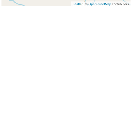
Leaflet
| ©
OpenStreetMap
contributors