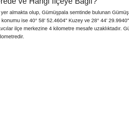
ede ve Hangi İlçeye Bağlı?
e yer almakta olup, Gümüşpala semtinde bulunan Gümüşpa
konumu ise 40° 58' 52.4604'' Kuzey ve 28° 44' 29.9940''
vcılar ilçe merkezine 4 kilometre mesafe uzaklıktadır. G
lometredir.