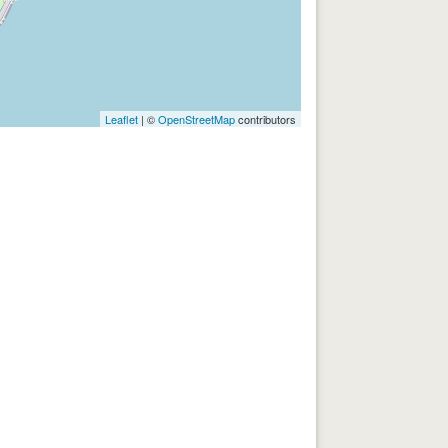
Leaflet
| ©
OpenStreetMap
contributors