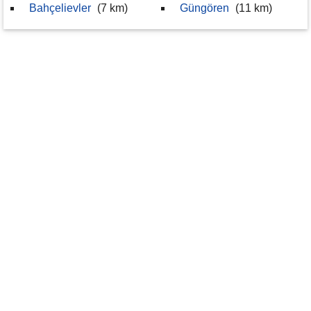
Bahçelievler
(7 km)
Güngören
(11 km)