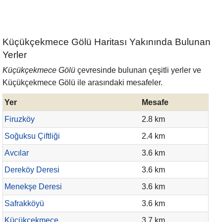
Küçükçekmece Gölü Haritası Yakınında Bulunan
Yerler
Küçükçekmece Gölü
çevresinde bulunan çeşitli yerler ve
Küçükçekmece Gölü ile arasındaki mesafeler.
Yer
Mesafe
Firuzköy
2.8 km
Soğuksu Çiftliği
2.4 km
Avcılar
3.6 km
Dereköy Deresi
3.6 km
Menekşe Deresi
3.6 km
Safrakköyü
3.6 km
Küçükçekmece
3.7 km