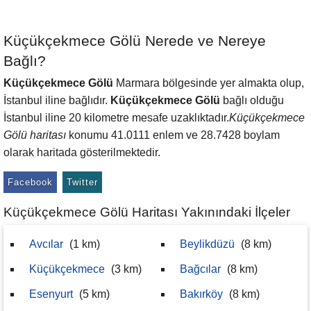
Küçükçekmece Gölü Nerede ve Nereye
Bağlı?
Küçükçekmece Gölü
Marmara bölgesinde yer almakta olup,
İstanbul iline bağlıdır.
Küçükçekmece Gölü
bağlı olduğu
İstanbul iline 20 kilometre mesafe uzaklıktadır.
Küçükçekmece
Gölü haritası
konumu 41.0111 enlem ve 28.7428 boylam
olarak haritada gösterilmektedir.
Facebook
Twitter
Küçükçekmece Gölü Haritası Yakınındaki İlçeler
Avcılar
(1 km)
Beylikdüzü
(8 km)
Küçükçekmece
(3 km)
Bağcılar
(8 km)
Esenyurt
(5 km)
Bakırköy
(8 km)