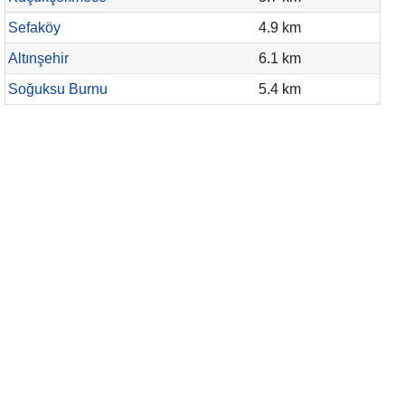
Sefaköy
4.9 km
Altınşehir
6.1 km
Soğuksu Burnu
5.4 km