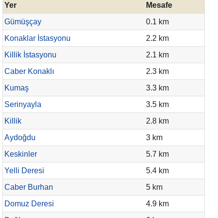
Yer
Mesafe
Gümüşçay
0.1 km
Konaklar İstasyonu
2.2 km
Killik İstasyonu
2.1 km
Caber Konaklı
2.3 km
Kumaş
3.3 km
Serinyayla
3.5 km
Killik
2.8 km
Aydoğdu
3 km
Keskinler
5.7 km
Yelli Deresi
5.4 km
Caber Burhan
5 km
Domuz Deresi
4.9 km