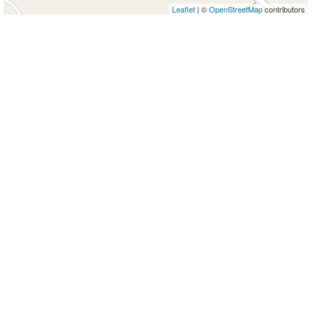
Leaflet
| ©
OpenStreetMap
contributors