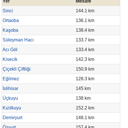
Yer
Mesafe
Sinci
144.1 km
Ortaoba
136.1 km
Kaşoba
138.4 km
Süleyman Hacı
133.7 km
Acı Göl
133.4 km
Kisecik
142.3 km
Çiçekli Çiftliği
150.9 km
Eğilmez
128.3 km
İslihisar
145 km
Üçkuyu
138 km
Kızılkuyu
152.2 km
Demiryurt
148.1 km
Özyurt
157.4 km