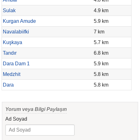
Sulak
4.9 km
Kurgan Amude
5.9 km
Navalabiifki
7 km
Kuşkaya
5.7 km
Tandır
6.8 km
Dara Dam 1
5.9 km
Medzhit
5.8 km
Dara
5.8 km
Yorum veya Bilgi Paylaşın
Ad Soyad