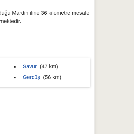
duğu Mardin iline 36 kilometre mesafe
mektedir.
Savur
(47 km)
Gercüş
(56 km)