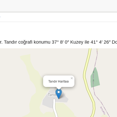
r
 Tandır coğrafi konumu 37° 8′ 0″ Kuzey ile 41° 4′ 26″ Do
×
Tandır Haritası