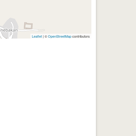
Leaflet
| ©
OpenStreetMap
contributors