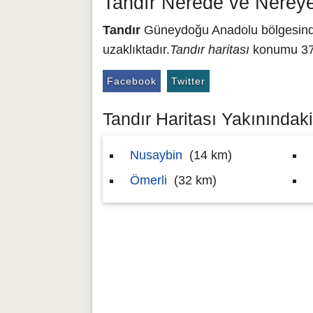
Tandır Nerede ve Nereye
Tandır
Güneydoğu Anadolu bölgesinde 
uzaklıktadır.
Tandır haritası
konumu 37.
Facebook
Twitter
Tandır Haritası Yakınındaki 
Nusaybin
(14 km)
Ömerli
(32 km)