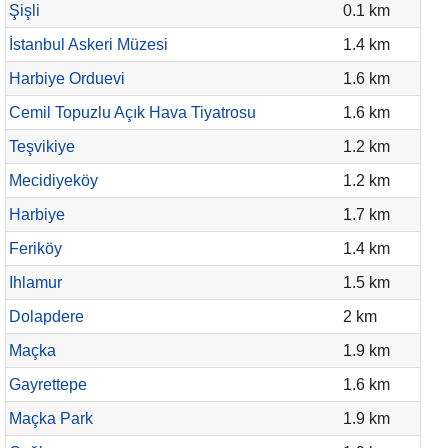
Şişli
0.1 km
İstanbul Askeri Müzesi
1.4 km
Harbiye Orduevi
1.6 km
Cemil Topuzlu Açık Hava Tiyatrosu
1.6 km
Teşvikiye
1.2 km
Mecidiyeköy
1.2 km
Harbiye
1.7 km
Feriköy
1.4 km
Ihlamur
1.5 km
Dolapdere
2 km
Maçka
1.9 km
Gayrettepe
1.6 km
Maçka Park
1.9 km