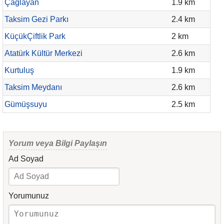
Çağlayan
1.9 km
Taksim Gezi Parkı
2.4 km
KüçükÇiftlik Park
2 km
Atatürk Kültür Merkezi
2.6 km
Kurtuluş
1.9 km
Taksim Meydanı
2.6 km
Gümüşsuyu
2.5 km
Yorum veya Bilgi Paylaşın
Ad Soyad
Yorumunuz