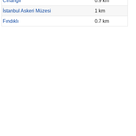
Cıhangır
0.9 km
İstanbul Askeri Müzesi
1 km
Fındıklı
0.7 km