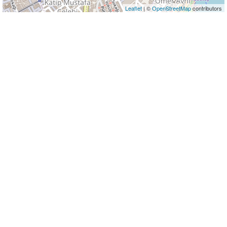
Leaflet
| ©
OpenStreetMap
contributors