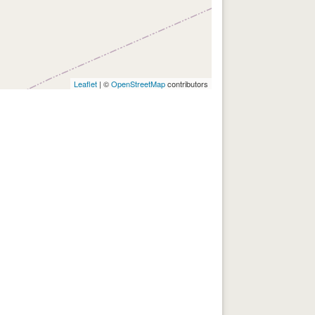
Leaflet
| ©
OpenStreetMap
contributors