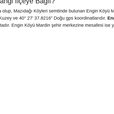
ngi İlçeye Bağlı?
a olup, Mazıdağı Köyleri semtinde bulunan Engin Köyü Ma
Kuzey ve 40° 27' 37.8216'' Doğu gps koordinatlarıdır.
En
adır. Engin Köyü Mardin şehir merkezine mesafesi ise ya