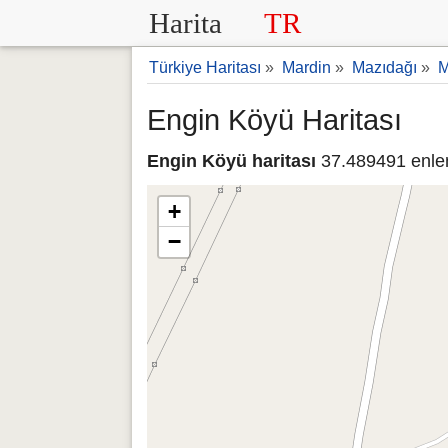
Harita
TR
Türkiye Haritası
»
Mardin
»
Mazıdağı
»
M
Engin Köyü Haritası
Engin Köyü haritası
37.489491 enle
+
−