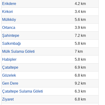
Erikdere
4.2 km
Kirkori
3.4 km
Mülkköy
5.6 km
Ortanca
3.9 km
Şahintepe
7.2 km
Salkımbağı
5.8 km
Mülk Sulama Göleti
7 km
Habipler
5.8 km
Çataltepe
6.9 km
Gözelek
6.8 km
Gen Dere
9.2 km
Çataltepe Sulama Göleti
6.3 km
Ziyaret
6.8 km