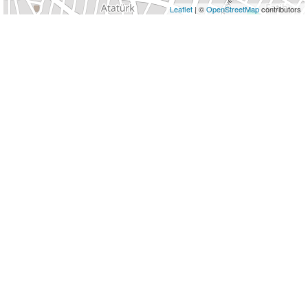
Leaflet
| ©
OpenStreetMap
contributors