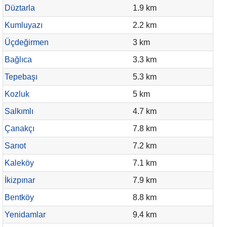
Düztarla
1.9 km
Kumluyazı
2.2 km
Üçdeğirmen
3 km
Bağlıca
3.3 km
Tepebaşı
5.3 km
Kozluk
5 km
Salkımlı
4.7 km
Çanakçı
7.8 km
Sarıot
7.2 km
Kaleköy
7.1 km
İkizpınar
7.9 km
Bentköy
8.8 km
Yenidamlar
9.4 km