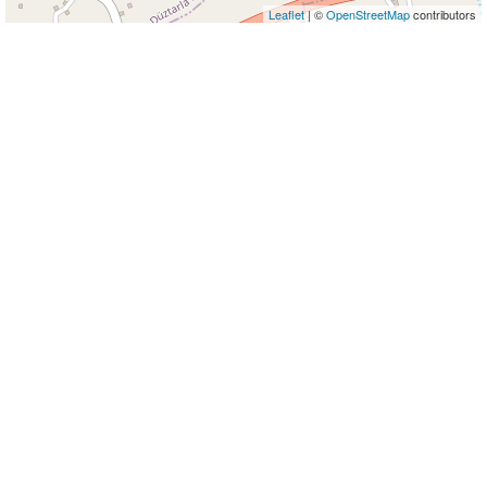
Leaflet
| ©
OpenStreetMap
contributors