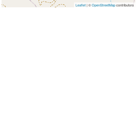
Leaflet
| ©
OpenStreetMap
contributors