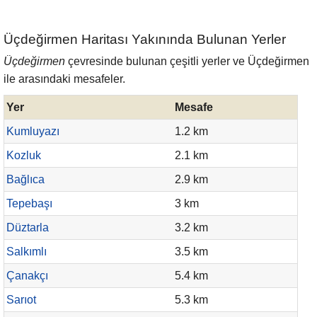
Üçdeğirmen Haritası Yakınında Bulunan Yerler
Üçdeğirmen
çevresinde bulunan çeşitli yerler ve Üçdeğirmen
ile arasındaki mesafeler.
Yer
Mesafe
Kumluyazı
1.2 km
Kozluk
2.1 km
Bağlıca
2.9 km
Tepebaşı
3 km
Düztarla
3.2 km
Salkımlı
3.5 km
Çanakçı
5.4 km
Sarıot
5.3 km