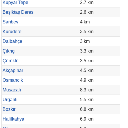
Kupyar Tepe
2.7 km
Beşiktaş Deresi
2.6 km
Sarıbey
4 km
Kurudere
3.5 km
Dalbahçe
3 km
Çıkrıçı
3.3 km
Çürüklü
3.5 km
Akçapınar
4.5 km
Osmancık
4.9 km
Musacalı
8.3 km
Urganlı
5.5 km
Bozkır
6.8 km
Halilkahya
6.9 km