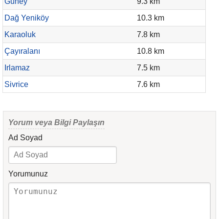
Güney
9.3 km
Dağ Yeniköy
10.3 km
Karaoluk
7.8 km
Çayıralanı
10.8 km
Irlamaz
7.5 km
Sivrice
7.6 km
Yorum veya Bilgi Paylaşın
Ad Soyad
Yorumunuz