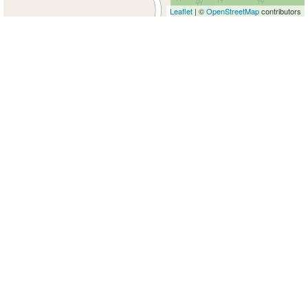
Leaflet
| ©
OpenStreetMap
contributors