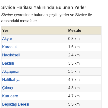
Sivrice Haritası Yakınında Bulunan Yerler
Sivrice
çevresinde bulunan çeşitli yerler ve Sivrice ile
arasındaki mesafeler.
Yer
Mesafe
Akyar
0.8 km
Karaoluk
1.6 km
Hacıköseli
2.4 km
Baktırlı
3.3 km
Akçapınar
5.5 km
Halilkahya
4.7 km
Çıkrıçı
4.3 km
Kurudere
4.7 km
Beşiktaş Deresi
5.5 km