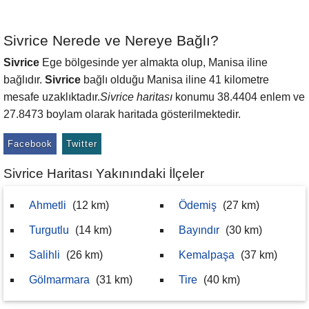
Sivrice Nerede ve Nereye Bağlı?
Sivrice
Ege bölgesinde yer almakta olup, Manisa iline
bağlıdır.
Sivrice
bağlı olduğu Manisa iline 41 kilometre
mesafe uzaklıktadır.
Sivrice haritası
konumu 38.4404 enlem ve
27.8473 boylam olarak haritada gösterilmektedir.
Facebook
Twitter
Sivrice Haritası Yakınındaki İlçeler
Ahmetli
(12 km)
Ödemiş
(27 km)
Turgutlu
(14 km)
Bayındır
(30 km)
Salihli
(26 km)
Kemalpaşa
(37 km)
Gölmarmara
(31 km)
Tire
(40 km)