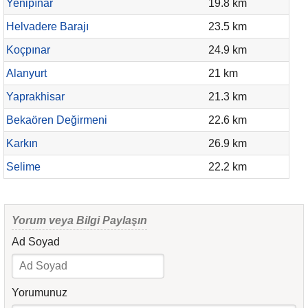
Yenipınar
19.8 km
Helvadere Barajı
23.5 km
Koçpınar
24.9 km
Alanyurt
21 km
Yaprakhisar
21.3 km
Bekaören Değirmeni
22.6 km
Karkın
26.9 km
Selime
22.2 km
Yorum veya Bilgi Paylaşın
Ad Soyad
Yorumunuz