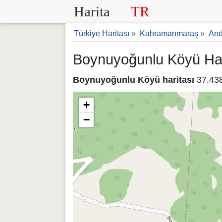
Harita
TR
Türkiye Haritası
»
Kahramanmaraş
»
And
Boynuyoğunlu Köyü Har
Boynuyoğunlu Köyü haritası
37.438
+
−