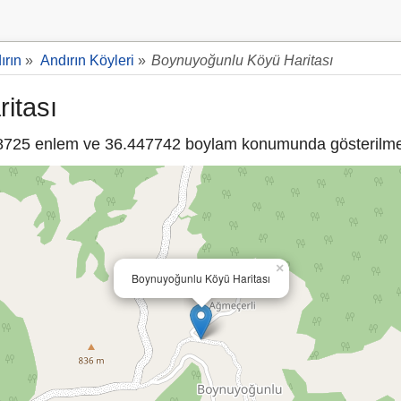
ırın
»
Andırın Köyleri
»
Boynuyoğunlu Köyü Haritası
itası
725 enlem ve 36.447742 boylam konumunda gösterilmek
×
Boynuyoğunlu Köyü Haritası