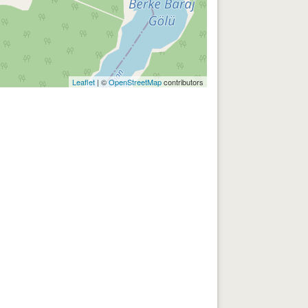
Leaflet
| ©
OpenStreetMap
contributors