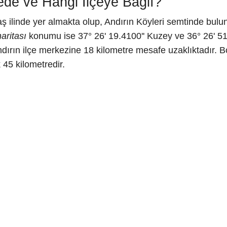
de ve Hangi İlçeye Bağlı?
ilinde yer almakta olup, Andırın Köyleri semtinde bul
aritası
konumu ise 37° 26' 19.4100'' Kuzey ve 36° 26' 51.
ndırın ilçe merkezine 18 kilometre mesafe uzaklıktadı
 45 kilometredir.