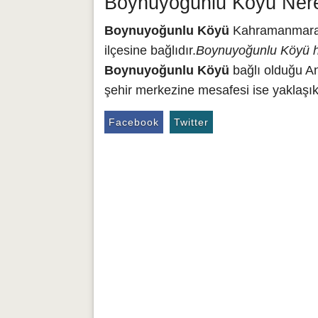
Boynuyoğunlu Köyü Nere
Boynuyoğunlu Köyü
Kahramanmaraş 
ilçesine bağlıdır.
Boynuyoğunlu Köyü h
Boynuyoğunlu Köyü
bağlı olduğu A
şehir merkezine mesafesi ise yaklaşık
Facebook
Twitter