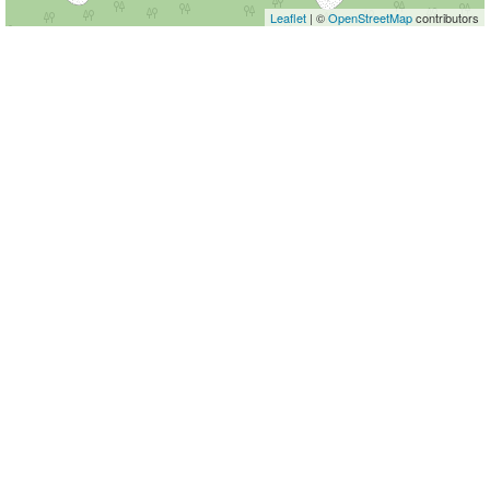
Leaflet
| ©
OpenStreetMap
contributors