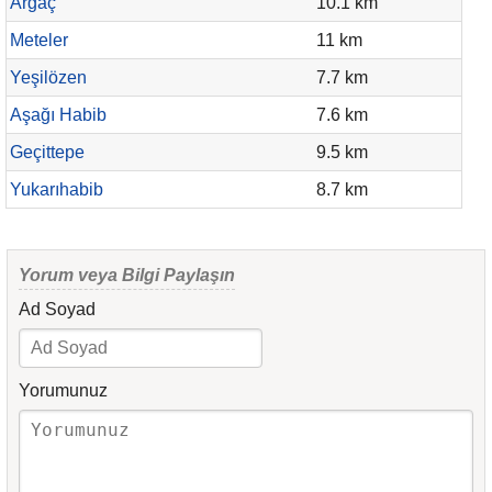
Argaç
10.1 km
Meteler
11 km
Yeşilözen
7.7 km
Aşağı Habib
7.6 km
Geçittepe
9.5 km
Yukarıhabib
8.7 km
Yorum veya Bilgi Paylaşın
Ad Soyad
Yorumunuz