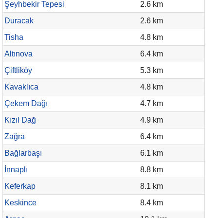
Şeyhbekir Tepesi
2.6 km
Duracak
2.6 km
Tisha
4.8 km
Altınova
6.4 km
Çiftliköy
5.3 km
Kavaklıca
4.8 km
Çekem Dağı
4.7 km
Kızıl Dağ
4.9 km
Zağra
6.4 km
Bağlarbaşı
6.1 km
İnnaplı
8.8 km
Keferkap
8.1 km
Keskince
8.4 km